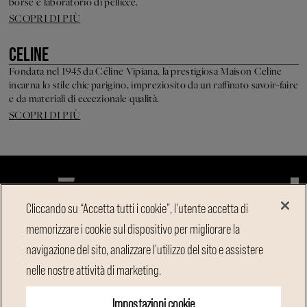
borse e laboratorio di pellicce.
SCOPRI DI PIÙ
CELINE
Fondata nel 1945 da Céline Vipiana, la prestigiosa Maison Celine
incarna lo stile chic parigino, impreziosito da un raffinato savoir-faire
e da materiali di eccezionale qualità.
SCOPRI DI PIÙ
Cliccando su “Accetta tutti i cookie”, l'utente accetta di
memorizzare i cookie sul dispositivo per migliorare la
CONTATTACI
navigazione del sito, analizzare l'utilizzo del sito e assistere
MYTHÉLIOS
nelle nostre attività di marketing.
INFORMATIVA SULLA PRIVACY
DICHIARAZIONE DI CONFORMITÀ
Impostazioni cookie