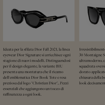
Ideata per la sfilata Dior Fall 2021, la linea
Irresistibilmente
eyewear Dior Signature si arricchisce ogni
30 Montaigne S
stagione di nuovi modelli. Distinguendosi
ultramoderno, c
per il design elegante, la variante B1U
squadrata oversi
presenta una montatura che il ricamo
dorato applicato
dell'emblematica Dior Book Tote e resa
chiusura della 
preziosa dal logo "Christian Dior",. Pezzi
look decisament
essenziali che aggiungono un tocco di
raffinatezza a ogni look.