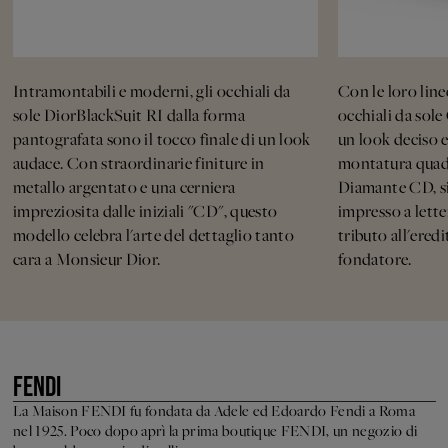
Intramontabili e moderni, gli occhiali da
Con le loro linee
sole DiorBlackSuit RI dalla forma
occhiali da so
pantografata sono il tocco finale di un look
un look deciso 
audace. Con straordinarie finiture in
montatura quadr
metallo argentato e una cerniera
Diamante CD, s
impreziosita dalle iniziali "CD", questo
impresso a lette
modello celebra l'arte del dettaglio tanto
tributo all'eredi
cara a Monsieur Dior.
fondatore.
FENDI
La Maison FENDI fu fondata da Adele ed Edoardo Fendi a Roma
nel 1925. Poco dopo aprì la prima boutique FENDI, un negozio di