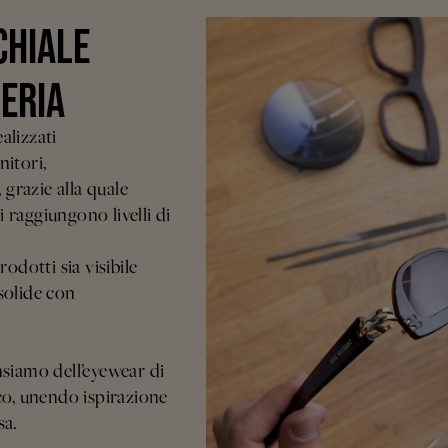
CHIALE
LERIA
ealizzati
nitori,
grazie alla quale
 raggiungono livelli di
odotti sia visibile
solide con
siamo dell’eyewear di
ico, unendo ispirazione
sa.